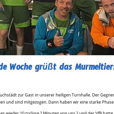
de Woche grüßt das Murmeltier!
hstädt zur Gast in unserer heiligen Turnhalle. Der Gegner r
alten und sind mitgezogen. Dann haben wir eine starke Phas
s wieder 10 torlose ? Minuten von uns ? und der VfB hatte