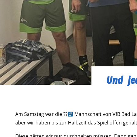
Und je
Am Samstag war die ??‍
Mannschaft von VfB Bad Lauc
aber wir haben bis zur Halbzeit das Spiel offen geh
Diese hätten wir nur durchhalten müssen. Dann gab e