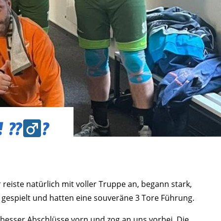
 ??‍
?
eiste natürlich mit voller Truppe an, begann stark,
e gespielt und hatten eine souveräne 3 Tore Führung.
 besser Abschlüsse vorn und zog an uns vorbei. Die